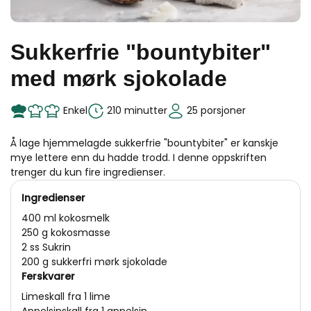
Sukkerfrie "bountybiter"
med mørk sjokolade
Enkel
210 minutter
25 porsjoner
Å lage hjemmelagde sukkerfrie "bountybiter" er kanskje
mye lettere enn du hadde trodd. I denne oppskriften
trenger du kun fire ingredienser.
Ingredienser
400 ml kokosmelk
250 g kokosmasse
2 ss Sukrin
200 g sukkerfri mørk sjokolade
Ferskvarer
Limeskall fra 1 lime
Appelsinskall fra 1 appelsin