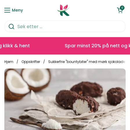
Hopp over til innhold
Åpen kurve
0
Meny
kk & hent
Spar minst 20% på nett og klik
Hjem
/
Oppskrifter
/
Sukkerfrie "bountybiter" med mørk sjokolade