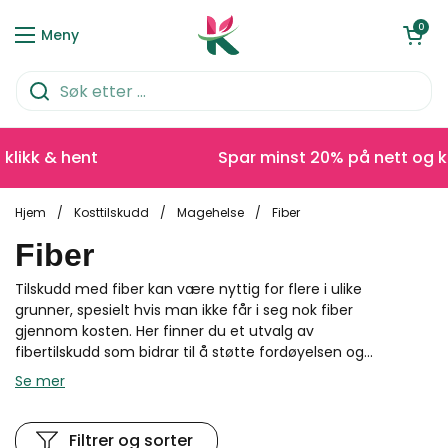
Hopp over til innhold
Åpen kurve
0
Meny
kk & hent
Spar minst 20% på nett og klikk
Hjem
/
Kosttilskudd
/
Magehelse
/
Fiber
Fiber
Tilskudd med fiber kan være nyttig for flere i ulike
grunner, spesielt hvis man ikke får i seg nok fiber
gjennom kosten. Her finner du et utvalg av
fibertilskudd som bidrar til å støtte fordøyelsen og...
Se mer
Filtrer og sorter