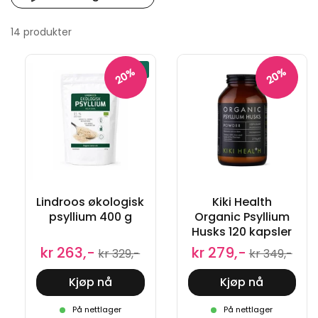
14 produkter
NYHET
20%
20%
Lindroos økologisk
Kiki Health
psyllium 400 g
Organic Psyllium
Husks 120 kapsler
kr 263,-
kr 279,-
kr 329,-
kr 349,-
Kjøp nå
Kjøp nå
På nettlager
På nettlager