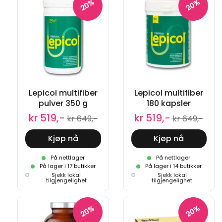
20%
20%
Lepicol multifiber
Lepicol multifiber
pulver 350 g
180 kapsler
kr 519,-
kr 519,-
kr 649,-
kr 649,-
Kjøp nå
Kjøp nå
På nettlager
På nettlager
På lager i 17 butikker
På lager i 14 butikker
Sjekk lokal
Sjekk lokal
tilgjengelighet
tilgjengelighet
20%
20%