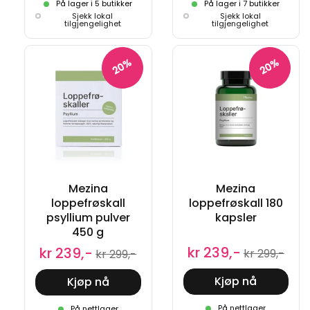
På lager i 5 butikker
På lager i 7 butikker
Sjekk lokal
Sjekk lokal
tilgjengelighet
tilgjengelighet
20%
20%
Mezina
Mezina
loppefrøskall
loppefrøskall 180
psyllium pulver
kapsler
450 g
kr 239,-
kr 239,-
kr 299,-
kr 299,-
Kjøp nå
Kjøp nå
På nettlager
På nettlager