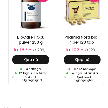
BioCare F.O.S.
Pharma Nord bio-
pulver 250 g
fiber 120 tab
kr 167,-
kr 103,-
kr 209,-
kr 129,-
Kjøp nå
Kjøp nå
På nettlager
Ikke på nettlager
På lager i 13 butikker
På lager i 14 butikker
Sjekk lokal
Sjekk lokal
tilgjengelighet
tilgjengelighet