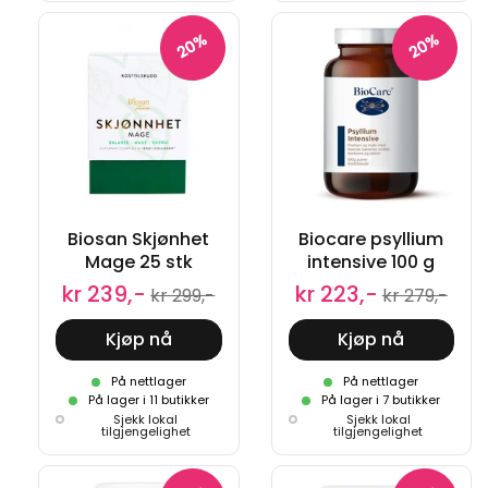
20%
20%
Biosan Skjønhet
Biocare psyllium
Mage 25 stk
intensive 100 g
kr 239,-
kr 223,-
kr 299,-
kr 279,-
Kjøp nå
Kjøp nå
På nettlager
På nettlager
På lager i 11 butikker
På lager i 7 butikker
Sjekk lokal
Sjekk lokal
tilgjengelighet
tilgjengelighet