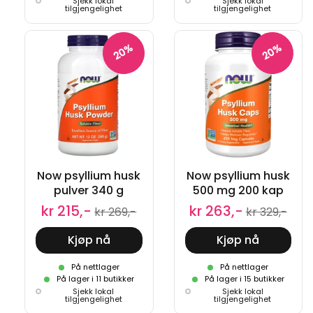
Sjekk lokal
Sjekk lokal
tilgjengelighet
tilgjengelighet
20%
20%
Now psyllium husk
Now psyllium husk
pulver 340 g
500 mg 200 kap
kr 215,-
kr 263,-
kr 269,-
kr 329,-
Kjøp nå
Kjøp nå
På nettlager
På nettlager
På lager i 11 butikker
På lager i 15 butikker
Sjekk lokal
Sjekk lokal
tilgjengelighet
tilgjengelighet