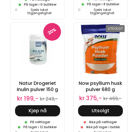
På lager i 8 butikker
På lager i 6 butikker
Sjekk lokal
Sjekk lokal
tilgjengelighet
tilgjengelighet
UTSOLGT
20%
Natur Drogeriet
Now psyllium husk
Inulin pulver 150 g
pulver 680 g
kr 375,-
kr 199,-
kr 469,-
kr 249,-
Kjøp nå
Utsolgt
På nettlager
Ikke på nettlager
På lager i 12 butikker
Ikke på lager i butikk