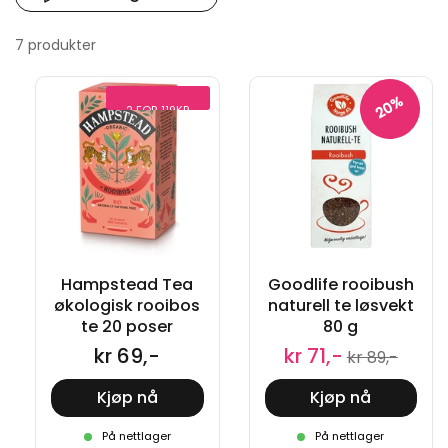
7 produkter
20%
2 FOR 119KR
Hampstead Tea
Goodlife rooibush
økologisk rooibos
naturell te løsvekt
te 20 poser
80 g
kr 69,-
kr 71,-
kr 89,-
Kjøp nå
Kjøp nå
På nettlager
På nettlager