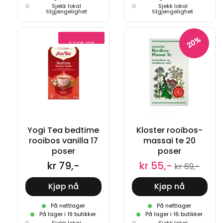
Sjekk lokal
Sjekk lokal
tilgjengelighet
tilgjengelighet
20%
2 FOR 129
Yogi Tea bedtime
Kloster rooibos-
rooibos vanilla 17
massai te 20
poser
poser
kr 79,-
kr 55,-
kr 69,-
Kjøp nå
Kjøp nå
På nettlager
På nettlager
På lager i 19 butikker
På lager i 16 butikker