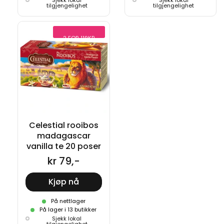
Sjekk lokal
Sjekk lokal
tilgjengelighet
tilgjengelighet
2 FOR 119KR
Celestial rooibos
madagascar
vanilla te 20 poser
kr 79,-
Kjøp nå
På nettlager
På lager i 13 butikker
Sjekk lokal