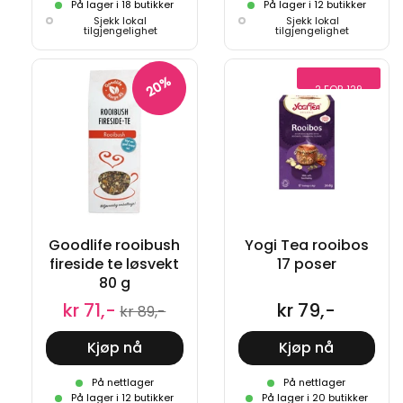
På lager i 18 butikker
På lager i 12 butikker
Sjekk lokal
Sjekk lokal
tilgjengelighet
tilgjengelighet
20%
2 FOR 129
Goodlife rooibush
Yogi Tea rooibos
fireside te løsvekt
17 poser
80 g
kr 71,-
kr 79,-
kr 89,-
Kjøp nå
Kjøp nå
På nettlager
På nettlager
På lager i 12 butikker
På lager i 20 butikker