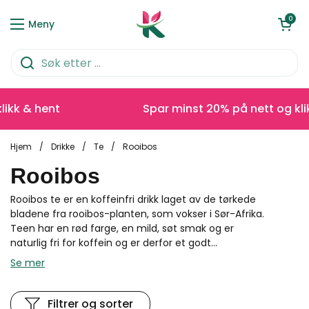
Hopp over til innhold
Åpen kurve
0
Meny
kk & hent
Spar minst 20% på nett og klikk
Hjem
/
Drikke
/
Te
/
Rooibos
Rooibos
Rooibos te er en koffeinfri drikk laget av de tørkede
bladene fra rooibos-planten, som vokser i Sør-Afrika.
Teen har en rød farge, en mild, søt smak og er
naturlig fri for koffein og er derfor et godt...
Se mer
Filtrer og sorter