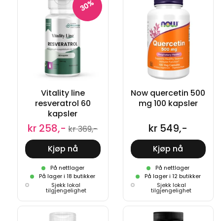
30%
Vitality line
Now quercetin 500
resveratrol 60
mg 100 kapsler
kapsler
kr 258,-
kr 549,-
kr 369,-
Kjøp nå
Kjøp nå
På nettlager
På nettlager
På lager i 18 butikker
På lager i 12 butikker
Sjekk lokal
Sjekk lokal
tilgjengelighet
tilgjengelighet