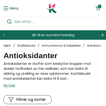
Hopp over til innhold
Åpen kurve
0
Meny
Alt til en sunnere hverdag
Hjem
/
Kosttilskudd
/
Immunforsvar & forkjølelse
/
Antioksidant
Antioksidanter
Antioksidanter er stoffer som beskytter kroppen mot
skader forårsaket av frie radikaler, som kan bidra til
aldring og utvikling av visse sykdommer. Kosttilskudd
med antioksidanter kan bidra til å støt...
Se mer
Filtrer og sorter