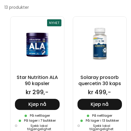
13 produkter
NYHET
Star Nutrition ALA
Solaray prosorb
90 kapsler
quercetin 30 kaps
kr 299,-
kr 499,-
Kjøp nå
Kjøp nå
På nettlager
På nettlager
På lager i 7 butikker
På lager i 13 butikker
Sjekk lokal
Sjekk lokal
tilgjengelighet
tilgjengelighet