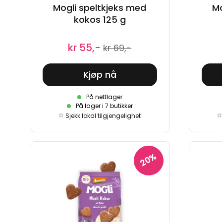
Mogli speltkjeks med
Mo
kokos 125 g
kr 55,-
kr 69,-
Kjøp nå
På nettlager
På lager i 7 butikker
Sjekk lokal tilgjengelighet
20%