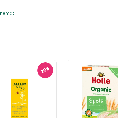
rnemat
20%