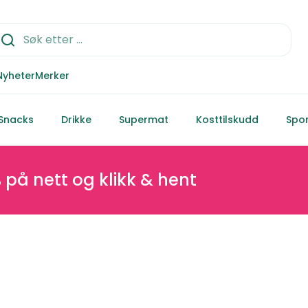
Nyheter
Merker
Snacks
Drikke
Supermat
Kosttilskudd
Spor
likk & hent
Spar m