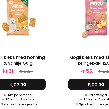
li kjeks med honning
Mogli kjeks med s
& vanilje 50 g
bringebær 12
kr 31,-
kr 55,-
kr 39,-
kr 69
Kjøp nå
Kjøp nå
Ikke på nettlager
På nettlager
På lager i 2 butikker
På lager i 5 butik
Sjekk lokal tilgjengelighet
Sjekk lokal tilgjenge