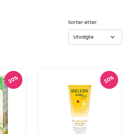
Sorter etter:
20%
20%