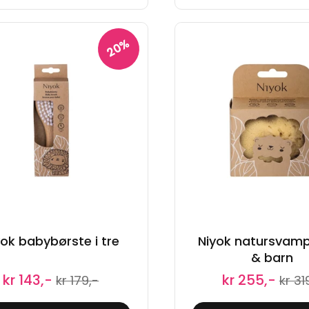
20%
yok babybørste i tre
Niyok natursvam
& barn
kr 143,-
kr 255,-
kr 179,-
kr 31