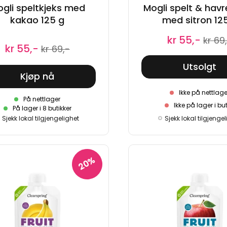
gli speltkjeks med
Mogli spelt & havr
kakao 125 g
med sitron 12
kr 55,-
kr 69
kr 55,-
kr 69,-
Utsolgt
Kjøp nå
Ikke på nettlage
På nettlager
Ikke på lager i but
På lager i 8 butikker
Sjekk lokal tilgjenge
Sjekk lokal tilgjengelighet
20%