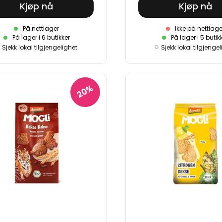
Kjøp nå
Kjøp nå
På nettlager
Ikke på nettlage
På lager i 6 butikker
På lager i 5 butik
Sjekk lokal tilgjengelighet
Sjekk lokal tilgjenge
20%