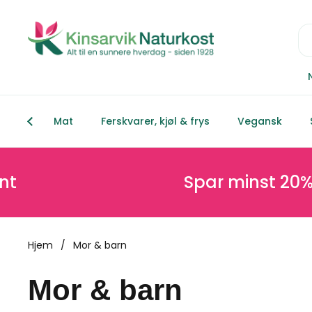
Hopp over til innhold
Mat
Ferskvarer, kjøl & frys
Vegansk
Spar minst 20% på nett og k
Hjem
/
Mor & barn
Mor & barn