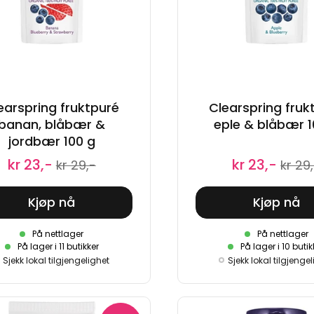
earspring fruktpuré
Clearspring fruk
banan, blåbær &
eple & blåbær 1
jordbær 100 g
kr 23,-
kr 23,-
kr 29,-
kr 29
Kjøp nå
Kjøp nå
På nettlager
På nettlager
På lager i 11 butikker
På lager i 10 butik
Sjekk lokal tilgjengelighet
Sjekk lokal tilgjenge