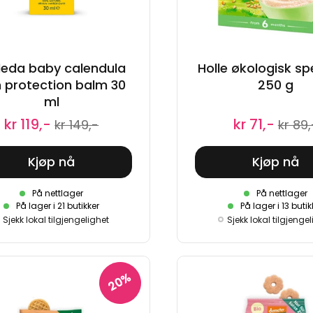
eda baby calendula
Holle økologisk sp
n protection balm 30
250 g
ml
kr 119,-
kr 71,-
kr 149,-
kr 89,
Kjøp nå
Kjøp nå
På nettlager
På nettlager
På lager i 21 butikker
På lager i 13 butik
Sjekk lokal tilgjengelighet
Sjekk lokal tilgjenge
20%