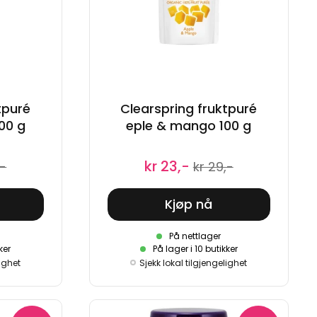
tpuré
Clearspring fruktpuré
00 g
eple & mango 100 g
kr 23,-
,-
kr 29,-
Kjøp nå
På nettlager
ker
På lager i 10 butikker
lighet
Sjekk lokal tilgjengelighet