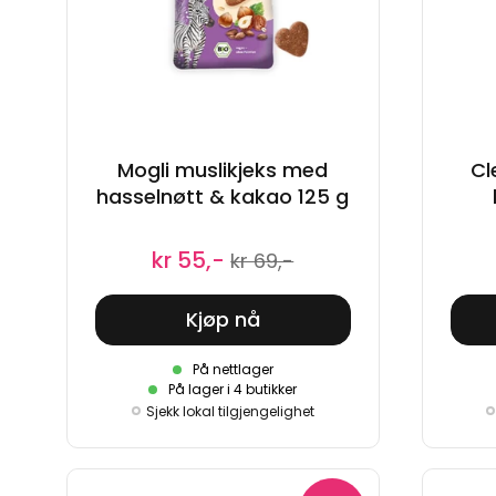
Mogli muslikjeks med
Cl
hasselnøtt & kakao 125 g
kr 55,-
kr 69,-
Kjøp nå
På nettlager
På lager i 4 butikker
Sjekk lokal tilgjengelighet