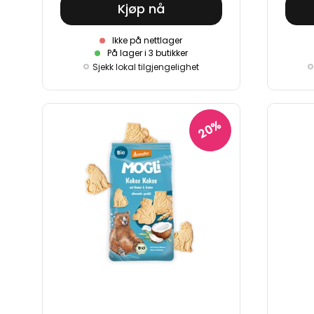
Kjøp nå
Ikke på nettlager
På lager i 3 butikker
Sjekk lokal tilgjengelighet
20%