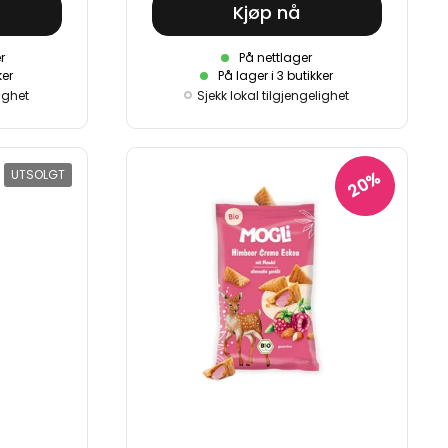
Kjøp nå
r
På nettlager
ker
På lager i 3 butikker
lighet
Sjekk lokal tilgjengelighet
UTSOLGT
20%