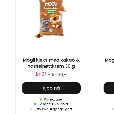
Mogli kjeks med kakao &
Mog
hasselnøttkrem 30 g
kr 31,-
kr 39,-
Kjøp nå
På nettlager
På lager i 5 butikker
Sjekk lokal tilgjengelighet