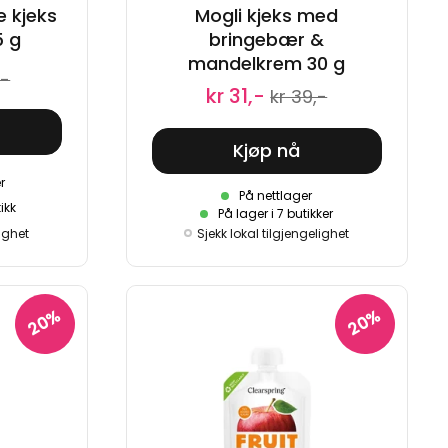
e kjeks
Mogli kjeks med
5 g
bringebær &
mandelkrem 30 g
,-
kr 31,-
kr 39,-
Kjøp nå
r
På nettlager
ikk
På lager i 7 butikker
lighet
Sjekk lokal tilgjengelighet
20%
20%