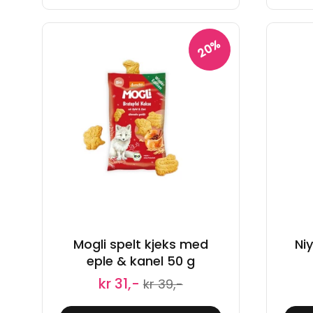
20%
Mogli spelt kjeks med
Ni
eple & kanel 50 g
kr 31,-
kr 39,-