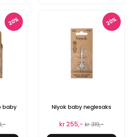
20%
20%
p baby
Niyok baby neglesaks
kr 255,-
9,-
kr 319,-