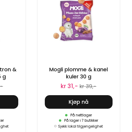
itron &
Mogli plomme & kanel
5 g
kuler 30 g
kr 31,-
,-
kr 39,-
Kjøp nå
På nettlager
ker
På lager i 7 butikker
lighet
Sjekk lokal tilgjengelighet