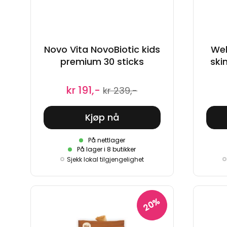
Novo Vita NovoBiotic kids
Wel
premium 30 sticks
ski
kr 191,-
kr 239,-
Kjøp nå
På nettlager
På lager i 8 butikker
Sjekk lokal tilgjengelighet
20%