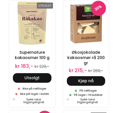
UTSOLGT
20%
Supernature
Økosjokolade
kakaosmør 100 g
kakaosmør rå 200
gr
kr 183,-
kr 229,-
kr 215,-
kr 269,-
Utsolgt
Kjøp nå
Ikke på nettlager
På nettlager
Ikke på lager i butikk
På lager i 14 butikker
Sjekk lokal
Sjekk lokal
tilgjengelighet
tilgjengelighet