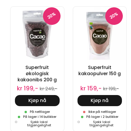
20%
20%
Superfruit
Superfruit
økologisk
kakaopulver 150 g
kakaonibs 200 g
kr 199,-
kr 159,-
kr 249,-
kr 199,-
Kjøp nå
Kjøp nå
På nettlager
Ikke på nettlager
På lager i 14 butikker
På lager i 2 butikker
Sjekk lokal
Sjekk lokal
tilgjengelighet
tilgjengelighet