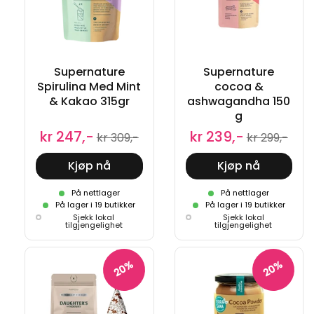
Supernature
Supernature
Spirulina Med Mint
cocoa &
& Kakao 315gr
ashwagandha 150
g
kr 247,-
kr 239,-
kr 309,-
kr 299,-
Kjøp nå
Kjøp nå
På nettlager
På nettlager
På lager i 19 butikker
På lager i 19 butikker
Sjekk lokal
Sjekk lokal
tilgjengelighet
tilgjengelighet
20%
20%