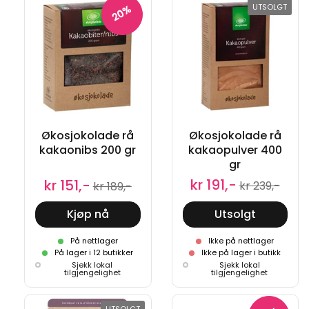
UTSOLGT
20%
Økosjokolade rå
Økosjokolade rå
kakaonibs 200 gr
kakaopulver 400
gr
kr 191,-
kr 151,-
kr 239,-
kr 189,-
Kjøp nå
Utsolgt
På nettlager
Ikke på nettlager
På lager i 12 butikker
Ikke på lager i butikk
Sjekk lokal
Sjekk lokal
tilgjengelighet
tilgjengelighet