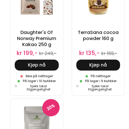
Daughter's Of
TerraSana cocoa
Norway Premium
powder 160 g
Kakao 250 g
kr 199,-
kr 135,-
kr 249,-
kr 169,-
Kjøp nå
Kjøp nå
Ikke på nettlager
På nettlager
På lager i 10 butikker
På lager i 9 butikker
Sjekk lokal
Sjekk lokal
tilgjengelighet
tilgjengelighet
20%