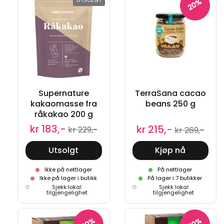
UTSOLGT
20%
Supernature
TerraSana cacao
kakaomasse fra
beans 250 g
råkakao 200 g
kr 183,-
kr 215,-
kr 229,-
kr 269,-
Utsolgt
Kjøp nå
Ikke på nettlager
På nettlager
Ikke på lager i butikk
På lager i 7 butikker
Sjekk lokal
Sjekk lokal
tilgjengelighet
tilgjengelighet
20%
20%