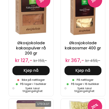
Økosjokolade
Økosjokolade
kakaopulver rå
kakaosmør 400 gr
200 gr
kr 127,-
kr 367,-
kr 159,-
kr 459,-
Kjøp nå
Kjøp nå
Ikke på nettlager
På nettlager
På lager i 1 butikker
På lager i 16 butikker
Sjekk lokal
Sjekk lokal
tilgjengelighet
tilgjengelighet
UTSOLGT
20%