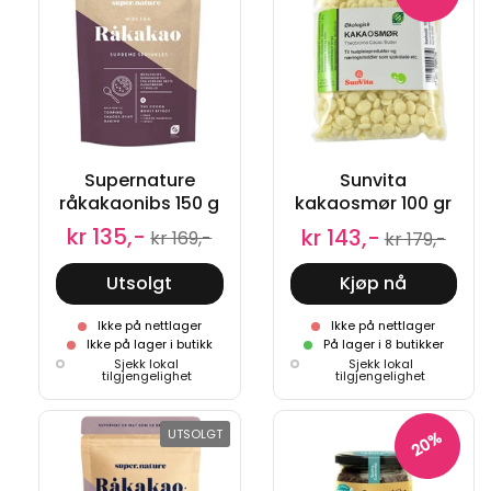
Supernature
Sunvita
råkakaonibs 150 g
kakaosmør 100 gr
kr 135,-
kr 143,-
kr 169,-
kr 179,-
Utsolgt
Kjøp nå
Ikke på nettlager
Ikke på nettlager
Ikke på lager i butikk
På lager i 8 butikker
Sjekk lokal
Sjekk lokal
tilgjengelighet
tilgjengelighet
UTSOLGT
20%