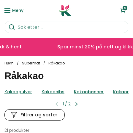
Hopp over til innhold
Åpen kurve
0
Meny
 hent
Spar minst 20% på nett og klikk & h
Hjem
/
Supermat
/
Råkakao
Råkakao
Kakaopulver
Kakaonibs
Kakaobønner
Kakaom
1
/
2
Filtrer og sorter
21 produkter