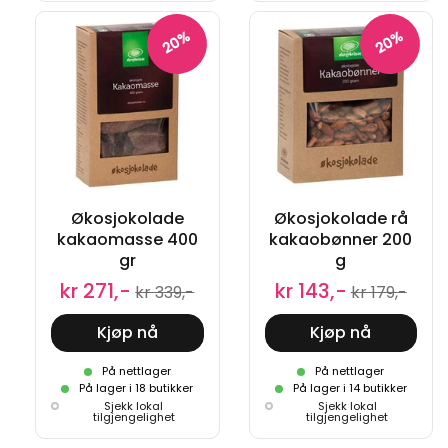
20%
20%
Økosjokolade
Økosjokolade rå
kakaomasse 400
kakaobønner 200
gr
g
kr 271,-
kr 143,-
kr 339,-
kr 179,-
Kjøp nå
Kjøp nå
På nettlager
På nettlager
På lager i 18 butikker
På lager i 14 butikker
Sjekk lokal
Sjekk lokal
tilgjengelighet
tilgjengelighet