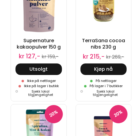
Supernature
TerraSana cocoa
kakaopulver 150 g
nibs 230 g
kr 127,-
kr 215,-
kr 159,-
kr 269,-
Utsolgt
Kjøp nå
Ikke på nettlager
På nettlager
Ikke på lager i butikk
På lager i 7 butikker
Sjekk lokal
Sjekk lokal
tilgjengelighet
tilgjengelighet
20%
20%