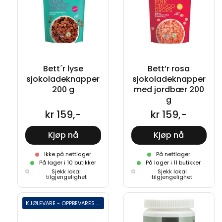
Bett´r lyse
Bett’r rosa
sjokoladeknapper
sjokoladeknapper
200 g
med jordbær 200
g
kr 159,-
kr 159,-
Kjøp nå
Kjøp nå
Ikke på nettlager
På nettlager
På lager i 10 butikker
På lager i 11 butikker
Sjekk lokal
Sjekk lokal
tilgjengelighet
tilgjengelighet
KJØLEVARE - OPPBEVARES I KJØLESKAP