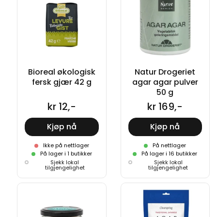
Bioreal økologisk
Natur Drogeriet
fersk gjær 42 g
agar agar pulver
50 g
kr 12,-
kr 169,-
Kjøp nå
Kjøp nå
Ikke på nettlager
På nettlager
På lager i 1 butikker
På lager i 16 butikker
Sjekk lokal
Sjekk lokal
tilgjengelighet
tilgjengelighet