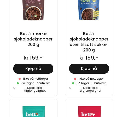
Bett´r mørke
Bett´r
sjokoladeknapper
sjokoladeknapper
200 g
uten tilsatt sukker
200 g
kr 159,-
kr 159,-
Kjøp nå
Kjøp nå
Ikke på nettlager
Ikke på nettlager
På lager i 7 butikker
På lager i 11 butikker
Sjekk lokal
Sjekk lokal
tilgjengelighet
tilgjengelighet