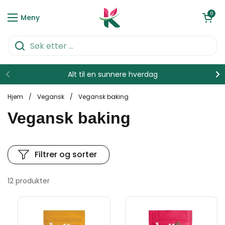
Hopp over til innhold
Åpen kurve
0
Meny
Alt til en sunnere hverdag
Hjem
/
Vegansk
/
Vegansk baking
Vegansk baking
Filtrer og sorter
12 produkter