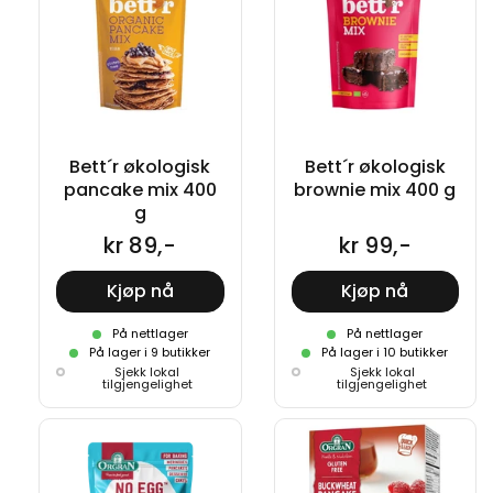
Bett´r økologisk
Bett´r økologisk
pancake mix 400
brownie mix 400 g
g
kr 89,-
kr 99,-
Kjøp nå
Kjøp nå
På nettlager
På nettlager
På lager i 9 butikker
På lager i 10 butikker
Sjekk lokal
Sjekk lokal
tilgjengelighet
tilgjengelighet