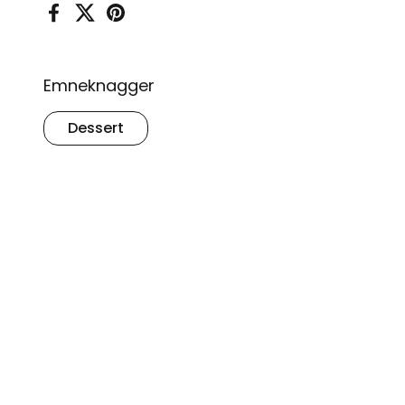
Facebook
X (Twitter)
Pinterest
Emneknagger
Dessert