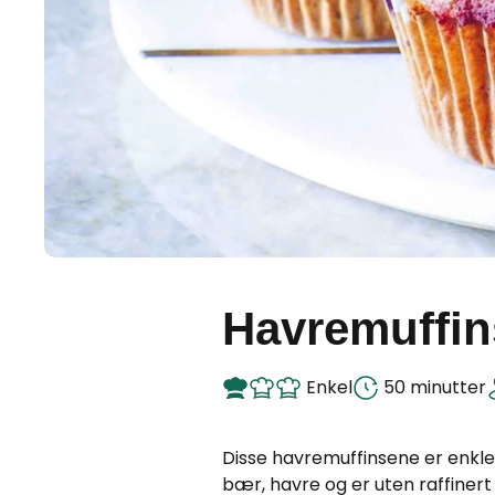
Havremuffi
Enkel
50 minutter
Disse havremuffinsene er enkle
bær, havre og er uten raffinert s