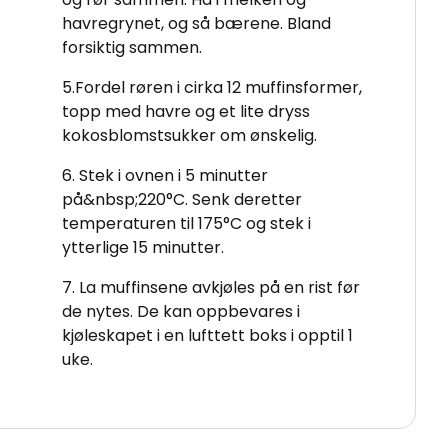
havregrynet, og så bærene. Bland
forsiktig sammen.
5.Fordel røren i cirka 12 muffinsformer,
topp med havre og et lite dryss
kokosblomstsukker om ønskelig.
6. Stek i ovnen i 5 minutter
på&nbsp;220°C. Senk deretter
temperaturen til 175°C og stek i
ytterlige 15 minutter.
7. La muffinsene avkjøles på en rist før
de nytes. De kan oppbevares i
kjøleskapet i en lufttett boks i opptil 1
uke.