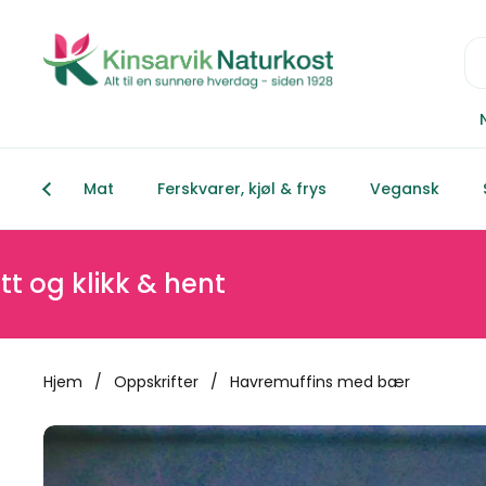
Hopp over til innhold
Mat
Ferskvarer, kjøl & frys
Vegansk
& hent
Spar minst 
Hjem
/
Oppskrifter
/
Havremuffins med bær