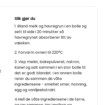
Slik gjør du
1. Bland melk og havregryn i en bolle og
sett til side i 20 minutter så
havregrynet absorberer litt av
væsken.
2. Forvarm ovnen til 220°C.
3. Visp melet, bakepulveret, natron,
kanel og salt sammen i en stor bolle til
t
det er godt blandet. I en annen bolle
rører du sammen de våte
ingrediensene - smeltet smør, honning,
egg og vaniljeekstrakt.
4.Hell de våte ingrediensene i de tørre,
og rør sammen. Ha i melken og