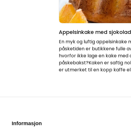
Appelsinkake med sjokolad
En myk og luftig appelsinkake me
påsketiden er butikkene fulle av
hvorfor ikke lage en kake med d
påskebakst?Kaken er saftig nok 
er utmerket til en kopp kaffe ell
Informasjon