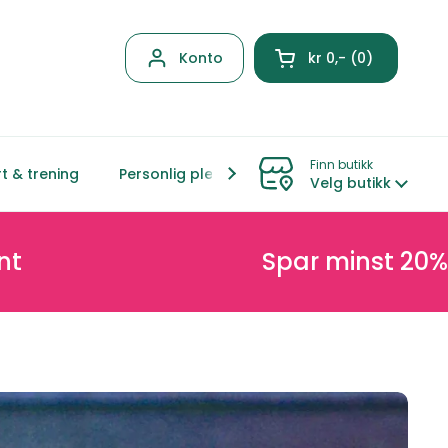
Konto
kr 0,-
0
Åpen kurven
Finn butikk
t & trening
Personlig pleie
Hjem & livsstil
Mor &
Velg butikk
Spar minst 20% på nett og 