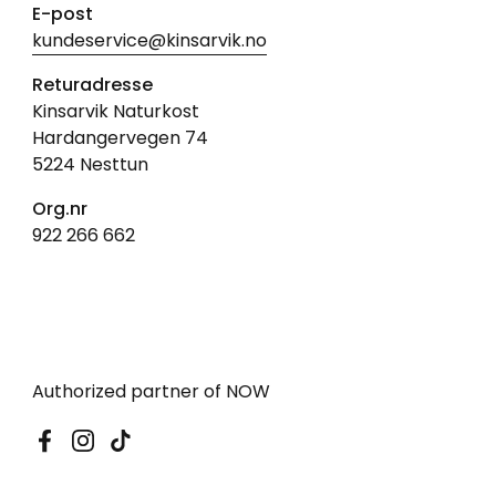
E-post
kundeservice@kinsarvik.no
Returadresse
Kinsarvik Naturkost
Hardangervegen 74
5224 Nesttun
Org.nr
922 266 662
Authorized partner of NOW
Facebook
Instagram
TikTok