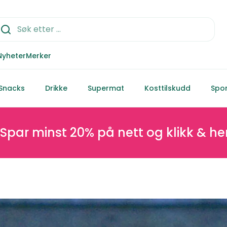
Nyheter
Merker
Snacks
Drikke
Supermat
Kosttilskudd
Spor
20% på nett og klikk & hent