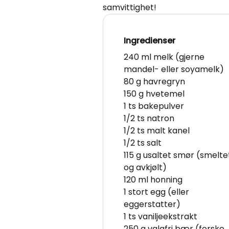
samvittighet!
Ingredienser
240 ml melk (gjerne
mandel- eller soyamelk)
80 g havregryn
150 g hvetemel
1 ts bakepulver
1/2 ts natron
1/2 ts malt kanel
1/2 ts salt
115 g usaltet smør (smelte
og avkjølt)
120 ml honning
1 stort egg (eller
eggerstatter)
1 ts vaniljeekstrakt
250 g valgfri bær (ferske