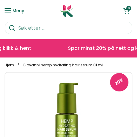
Hopp over til innhold
Åpen kurve
0
Meny
likk & hent
Spar minst 20% på nett og kli
Hjem
/
Giovanni hemp hydrating hair serum 81 ml
20%