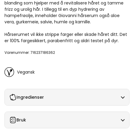
blanding som hjelper med å revitalisere håret og tamme
frizz og urolig hår. I tillegg til en dyp hydrering av
hampefrøolje, inneholder Giovanni hårserum også aloe
vera, gurkemeie, salvie, humle og kamille.
Hårserumet vil ikke strippe farger eller skade håret ditt. Det
er 100% fargesikkert, parabenfritt og aldri testet på dyr.
Varenummer: 716237186362
Vegansk
Ingredienser
Bruk