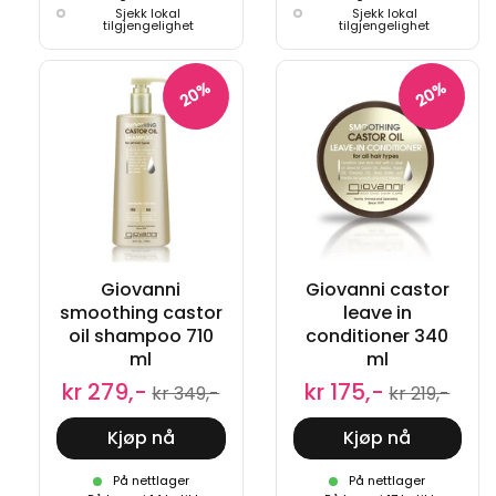
Sjekk lokal
Sjekk lokal
tilgjengelighet
tilgjengelighet
20%
20%
Giovanni
Giovanni castor
smoothing castor
leave in
oil shampoo 710
conditioner 340
ml
ml
kr 279,-
kr 175,-
kr 349,-
kr 219,-
Kjøp nå
Kjøp nå
På nettlager
På nettlager