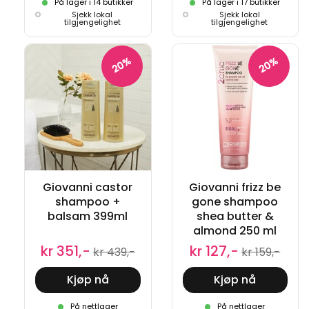
På lager i 14 butikker
På lager i 17 butikker
Sjekk lokal
Sjekk lokal
tilgjengelighet
tilgjengelighet
20%
20%
Giovanni castor
Giovanni frizz be
shampoo +
gone shampoo
balsam 399ml
shea butter &
almond 250 ml
kr 351,-
kr 127,-
kr 439,-
kr 159,-
Kjøp nå
Kjøp nå
På nettlager
På nettlager