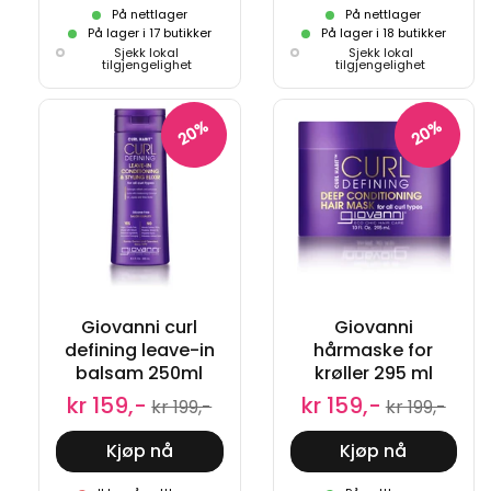
På nettlager
På nettlager
På lager i 17 butikker
På lager i 18 butikker
Sjekk lokal
Sjekk lokal
tilgjengelighet
tilgjengelighet
20%
20%
Giovanni curl
Giovanni
defining leave-in
hårmaske for
balsam 250ml
krøller 295 ml
kr 159,-
kr 159,-
kr 199,-
kr 199,-
Kjøp nå
Kjøp nå