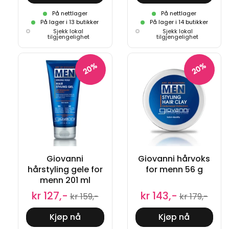
På nettlager
På nettlager
På lager i 13 butikker
På lager i 14 butikker
Sjekk lokal
Sjekk lokal
tilgjengelighet
tilgjengelighet
20%
20%
Giovanni
Giovanni hårvoks
hårstyling gele for
for menn 56 g
menn 201 ml
kr 127,-
kr 143,-
kr 159,-
kr 179,-
Kjøp nå
Kjøp nå