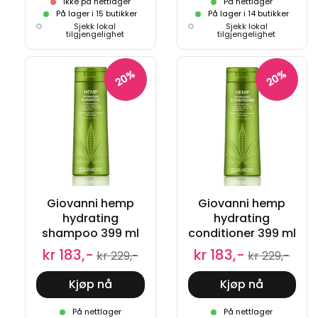
Ikke på nettlager
På nettlager
På lager i 15 butikker
På lager i 14 butikker
Sjekk lokal
Sjekk lokal
tilgjengelighet
tilgjengelighet
20%
20%
Giovanni hemp
Giovanni hemp
hydrating
hydrating
shampoo 399 ml
conditioner 399 ml
kr 183,-
kr 183,-
kr 229,-
kr 229,-
Kjøp nå
Kjøp nå
På nettlager
På nettlager