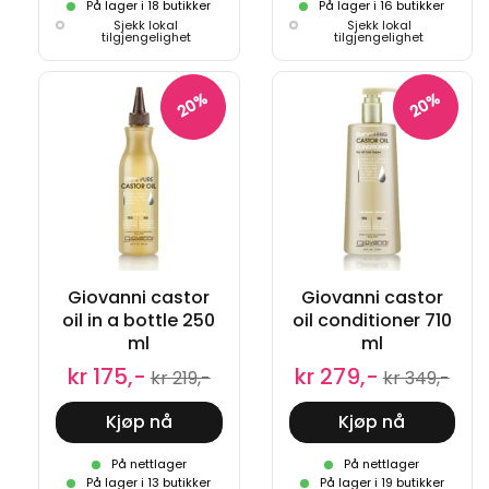
På lager i 18 butikker
På lager i 16 butikker
Sjekk lokal
Sjekk lokal
tilgjengelighet
tilgjengelighet
20%
20%
Giovanni castor
Giovanni castor
oil in a bottle 250
oil conditioner 710
ml
ml
kr 175,-
kr 279,-
kr 219,-
kr 349,-
Kjøp nå
Kjøp nå
På nettlager
På nettlager
På lager i 13 butikker
På lager i 19 butikker