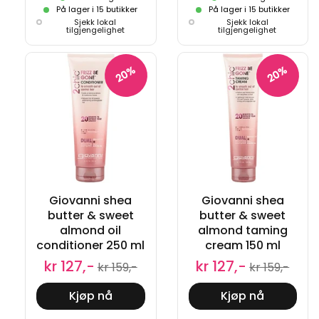
På lager i 15 butikker
På lager i 15 butikker
Sjekk lokal
Sjekk lokal
tilgjengelighet
tilgjengelighet
20%
20%
Giovanni shea
Giovanni shea
butter & sweet
butter & sweet
almond oil
almond taming
conditioner 250 ml
cream 150 ml
kr 127,-
kr 127,-
kr 159,-
kr 159,-
Kjøp nå
Kjøp nå