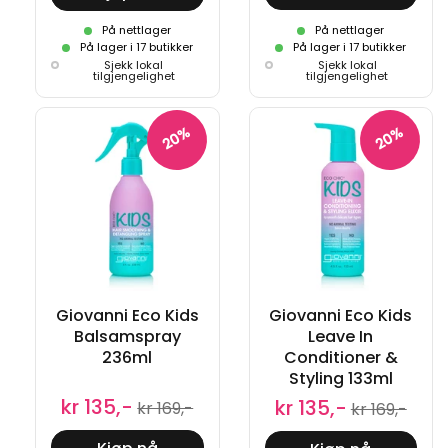
På nettlager
På nettlager
På lager i 17 butikker
På lager i 17 butikker
Sjekk lokal
Sjekk lokal
tilgjengelighet
tilgjengelighet
20%
20%
Giovanni Eco Kids
Giovanni Eco Kids
Balsamspray
Leave In
236ml
Conditioner &
Styling 133ml
kr 135,-
kr 135,-
kr 169,-
kr 169,-