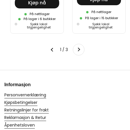
Kjøp nå
På nettlager
På nettlager
På lager i 15 butikker
På lager i 6 butikker
Sjekk lokal
Sjekk lokal
tilgjengelighet
tilgjengelighet
Neste
1 / 3
Forrige
Informasjon
Personvernerklæring
Kjøpsbetingelser
Retningslinjer for frakt
Reklamasjon & Retur
Åpenhetsloven