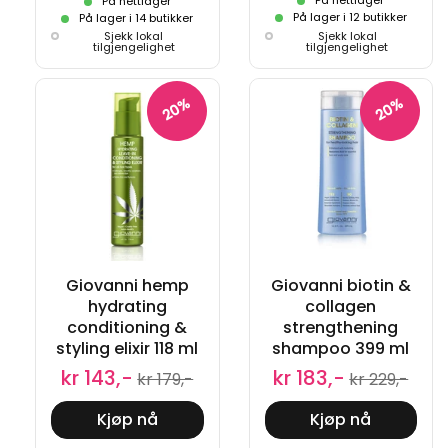
På nettlager
På nettlager
På lager i 12 butikker
På lager i 14 butikker
Sjekk lokal
Sjekk lokal
tilgjengelighet
tilgjengelighet
20%
20%
Giovanni hemp
Giovanni biotin &
hydrating
collagen
conditioning &
strengthening
styling elixir 118 ml
shampoo 399 ml
kr 143,-
kr 183,-
kr 179,-
kr 229,-
Kjøp nå
Kjøp nå