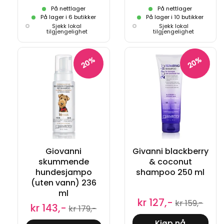
På nettlager
På nettlager
På lager i 6 butikker
På lager i 10 butikker
Sjekk lokal
Sjekk lokal
tilgjengelighet
tilgjengelighet
20%
20%
Giovanni
Givanni blackberry
skummende
& coconut
hundesjampo
shampoo 250 ml
(uten vann) 236
ml
kr 127,-
kr 159,-
kr 143,-
kr 179,-
Kjøp nå