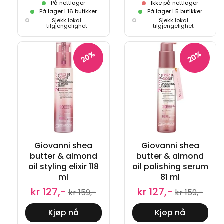
På nettlager
Ikke på nettlager
På lager i 16 butikker
På lager i 5 butikker
Sjekk lokal
Sjekk lokal
tilgjengelighet
tilgjengelighet
20%
20%
Giovanni shea
Giovanni shea
butter & almond
butter & almond
oil styling elixir 118
oil polishing serum
ml
81 ml
kr 127,-
kr 127,-
kr 159,-
kr 159,-
Kjøp nå
Kjøp nå