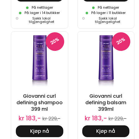
På nettlager
På nettlager
På lager i 11 butikker
På lager i 14 butikker
Sjekk lokal
Sjekk lokal
tilgjengelighet
tilgjengelighet
20%
20%
Giovanni curl
Giovanni curl
defining shampoo
defining balsam
399 ml
399ml
kr 183,-
kr 183,-
kr 229,-
kr 229,-
Kjøp nå
Kjøp nå