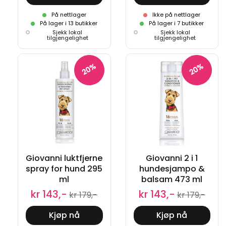
På nettlager
Ikke på nettlager
På lager i 13 butikker
På lager i 7 butikker
Sjekk lokal
Sjekk lokal
tilgjengelighet
tilgjengelighet
20%
20%
Giovanni luktfjerne
Giovanni 2 i 1
spray for hund 295
hundesjampo &
ml
balsam 473 ml
kr 143,-
kr 143,-
kr 179,-
kr 179,-
Kjøp nå
Kjøp nå