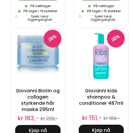
På nettlager
På nettlager
På lager i 19 butikker
På lager i 15 butikker
Sjekk lokal
Sjekk lokal
tilgjengelighet
tilgjengelighet
20%
20%
Giovanni Biotin og
Giovanni kids
collagen
shampoo &
styrkende hår
conditioner 487ml
maske 295ml
kr 151,-
kr 183,-
kr 189,-
kr 229,-
Kjøp nå
Kjøp nå