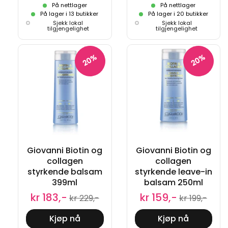
På nettlager
På nettlager
På lager i 13 butikker
På lager i 20 butikker
Sjekk lokal
Sjekk lokal
tilgjengelighet
tilgjengelighet
20%
20%
Giovanni Biotin og
Giovanni Biotin og
collagen
collagen
styrkende balsam
styrkende leave-in
399ml
balsam 250ml
kr 183,-
kr 159,-
kr 229,-
kr 199,-
Kjøp nå
Kjøp nå