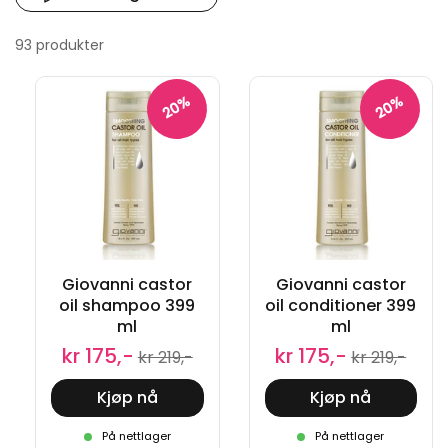
93 produkter
20%
20%
Giovanni castor
Giovanni castor
oil shampoo 399
oil conditioner 399
ml
ml
kr 175,-
kr 175,-
kr 219,-
kr 219,-
Kjøp nå
Kjøp nå
På nettlager
På nettlager