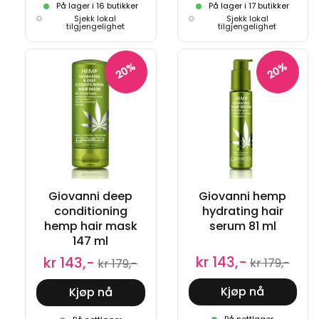
På lager i 16 butikker
På lager i 17 butikker
Sjekk lokal
Sjekk lokal
tilgjengelighet
tilgjengelighet
20%
20%
Giovanni deep
Giovanni hemp
conditioning
hydrating hair
hemp hair mask
serum 81 ml
147 ml
kr 143,-
kr 143,-
kr 179,-
kr 179,-
Kjøp nå
Kjøp nå