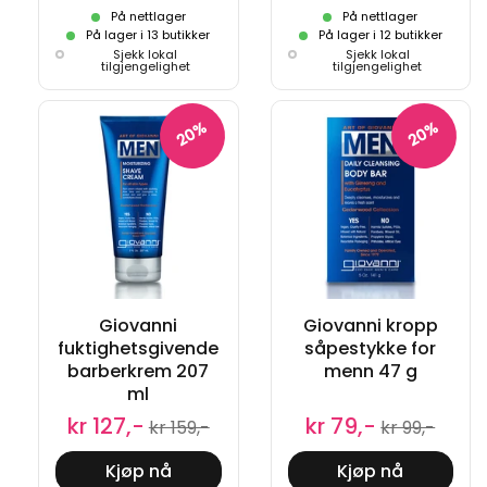
På nettlager
På nettlager
På lager i 13 butikker
På lager i 12 butikker
Sjekk lokal
Sjekk lokal
tilgjengelighet
tilgjengelighet
20%
20%
Giovanni
Giovanni kropp
fuktighetsgivende
såpestykke for
barberkrem 207
menn 47 g
ml
kr 79,-
kr 127,-
kr 99,-
kr 159,-
Kjøp nå
Kjøp nå