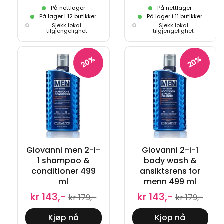
På nettlager
På nettlager
På lager i 12 butikker
På lager i 11 butikker
Sjekk lokal
Sjekk lokal
tilgjengelighet
tilgjengelighet
20%
20%
Giovanni men 2-i-
Giovanni 2-i-1
1 shampoo &
body wash &
conditioner 499
ansiktsrens for
ml
menn 499 ml
kr 143,-
kr 143,-
kr 179,-
kr 179,-
Kjøp nå
Kjøp nå