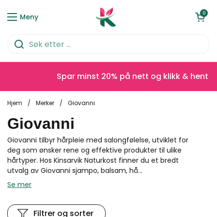
Hopp over til innhold
Åpen kurve
0
Meny
Spar minst 20% på nett og klikk & hent
Hjem
/
Merker
/
Giovanni
Giovanni
Giovanni tilbyr hårpleie med salongfølelse, utviklet for
deg som ønsker rene og effektive produkter til ulike
hårtyper. Hos Kinsarvik Naturkost finner du et bredt
utvalg av Giovanni sjampo, balsam, hå...
Se mer
Filtrer og sorter