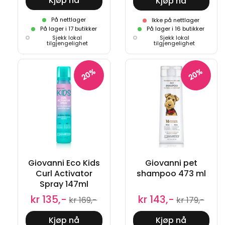
Kjøp nå
Kjøp nå
På nettlager
Ikke på nettlager
På lager i 17 butikker
På lager i 16 butikker
Sjekk lokal
Sjekk lokal
tilgjengelighet
tilgjengelighet
20%
20%
Giovanni Eco Kids
Giovanni pet
Curl Activator
shampoo 473 ml
Spray 147ml
kr 135,-
kr 143,-
kr 169,-
kr 179,-
Kjøp nå
Kjøp nå