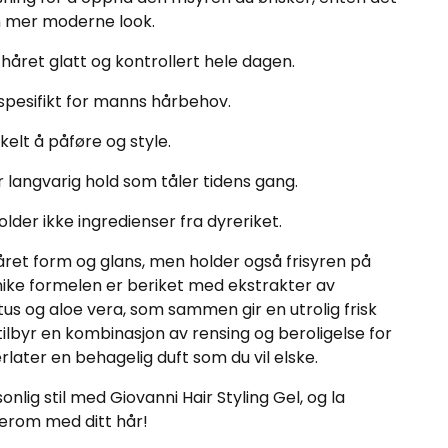
 en mer moderne look.
d håret glatt og kontrollert hele dagen.
spesifikt for manns hårbehov.
kelt å påføre og style.
r langvarig hold som tåler tidens gang.
lder ikke ingredienser fra dyreriket.
året form og glans, men holder også frisyren på
nike formelen er beriket med ekstrakter av
ptus og aloe vera, som sammen gir en utrolig frisk
 tilbyr en kombinasjon av rensing og beroligelse for
rlater en behagelig duft som du vil elske.
lig stil med Giovanni Hair Styling Gel, og la
illerom med ditt hår!