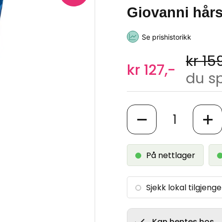
Giovanni hårs
Se prishistorikk
kr 15
kr 127,-
du sp
Antall
På nettlager
Sjekk lokal tilgjenge
Kan hentes hos