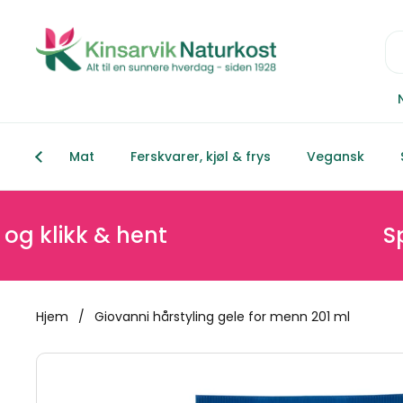
Hopp over til innhold
Mat
Ferskvarer, kjøl & frys
Vegansk
ikk & hent
Spar mi
Hjem
/
Giovanni hårstyling gele for menn 201 ml