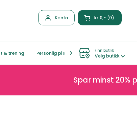
Konto
kr 0,-
0
Åpen kurven
Finn butikk
t & trening
Personlig pleie
Hjem & livsstil
Mor &
Velg butikk
Spar minst 20% på nett