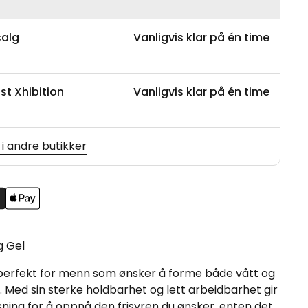
salg
Vanligvis klar på én time
st Xhibition
Vanligvis klar på én time
 i andre butikker
g Gel
 perfekt for menn som ønsker å forme både vått og
re. Med sin sterke holdbarhet og lett arbeidbarhet gir
sning for å oppnå den frisyren du ønsker, enten det