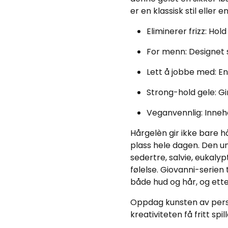
er en klassisk stil eller
Eliminerer frizz: Hol
For menn: Designet 
Lett å jobbe med: En
Strong-hold gele: Gi
Veganvennlig: Inneho
Hårgelèn gir ikke bare h
plass hele dagen. Den u
sedertre, salvie, eukaly
følelse. Giovanni-serien
både hud og hår, og ette
Oppdag kunsten av person
kreativiteten få fritt sp