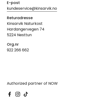
E-post
kundeservice@kinsarvik.no
Returadresse
Kinsarvik Naturkost
Hardangervegen 74
5224 Nesttun
Org.nr
922 266 662
Authorized partner of NOW
Facebook
Instagram
TikTok