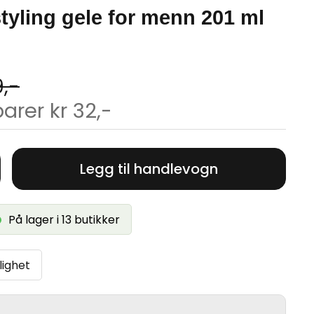
tyling gele for menn 201 ml
9,-
arer kr 32,-
Legg til handlevogn
På lager i 13 butikker
lighet