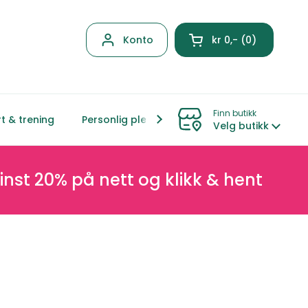
Konto
kr 0,-
0
Åpen kurven
Finn butikk
t & trening
Personlig pleie
Hjem & livsstil
Mor &
Velg butikk
0% på nett og klikk & hent