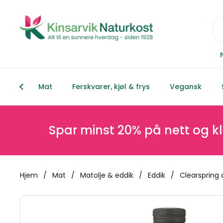
Hopp over til innhold
Mat
Ferskvarer, kjøl & frys
Vegansk
Spar minst 20% på nett og klikk &
Hjem
/
Mat
/
Matolje & eddik
/
Eddik
/
Clearspring 