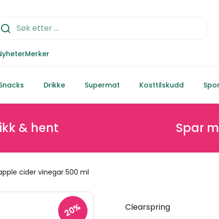
Nyheter
Merker
Snacks
Drikke
Supermat
Kosttilskudd
Spor
 hent
Spar minst 2
apple cider vinegar 500 ml
20%
Clearspring