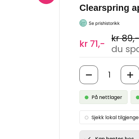
Clearspring a
Se prishistorikk
kr 89,
kr 71,-
du spa
Antall
På nettlager
Sjekk lokal tilgjenge
Kan hentes hos