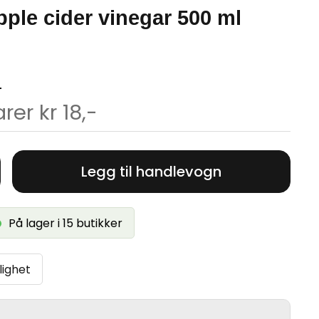
pple cider vinegar 500 ml
-
rer kr 18,-
Legg til handlevogn
På lager i 15 butikker
lighet