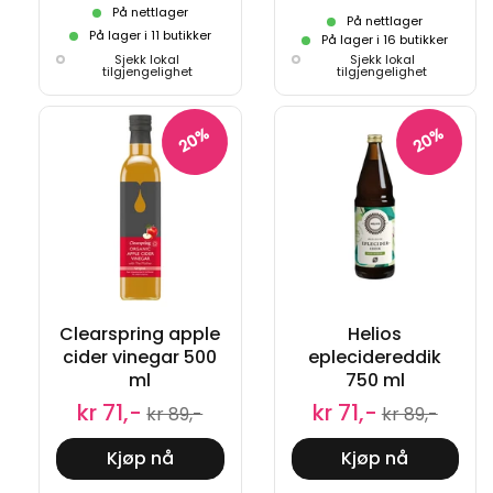
På nettlager
På nettlager
På lager i 11 butikker
På lager i 16 butikker
Sjekk lokal
Sjekk lokal
tilgjengelighet
tilgjengelighet
20%
20%
Clearspring apple
Helios
cider vinegar 500
eplecidereddik
ml
750 ml
kr 71,-
kr 71,-
kr 89,-
kr 89,-
Kjøp nå
Kjøp nå