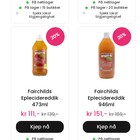
På nettlager
På nettlager
På lager i 15 butikker
På lager i 20 butikker
Sjekk lokal
Sjekk lokal
tilgjengelighet
tilgjengelighet
20%
20%
Fairchilds
Fairchilds
Eplecidereddik
Eplecidereddik
473ml
946ml
kr 111,-
kr 151,-
kr 139,-
kr 189,-
Kjøp nå
Kjøp nå
På nettlager
På nettlager