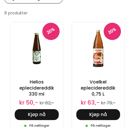
8 produkter
20%
20%
Helios
Voelkel
eplecidereddik
eplecidereddik
330 ml
0,75 L
kr 50,-
kr 63,-
kr 62,-
kr 79,-
Kjøp nå
Kjøp nå
På nettlager
På nettlager