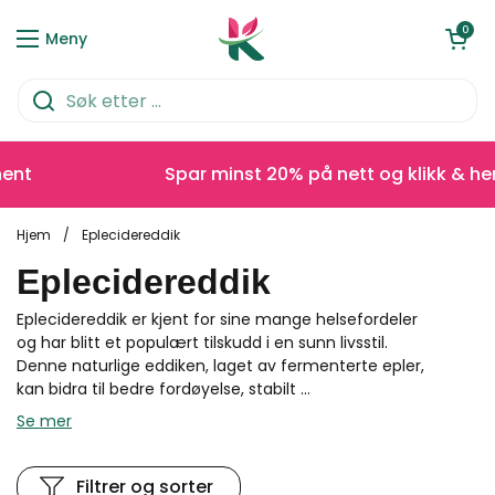
Hopp over til innhold
Åpen kurve
0
Meny
nt
Spar minst 20% på nett og klikk & hent
Hjem
/
Eplecidereddik
Eplecidereddik
Eplecidereddik er kjent for sine mange helsefordeler
og har blitt et populært tilskudd i en sunn livsstil.
Denne naturlige eddiken, laget av fermenterte epler,
kan bidra til bedre fordøyelse, stabilt ...
Se mer
Filtrer og sorter