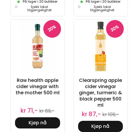
På lager i 20 butikker
På lager i 20 butikker
Sjekk lokal
Sjekk lokal
tilgjengelighet
tilgjengelighet
20%
20%
Raw health apple
Clearspring apple
cider vinegar with
cider vinegar
the mother 500 ml
ginger, turmeric &
black pepper 500
ml
kr 71,-
kr 89,-
kr 87,-
kr 109,-
Kjøp nå
Kjøp nå