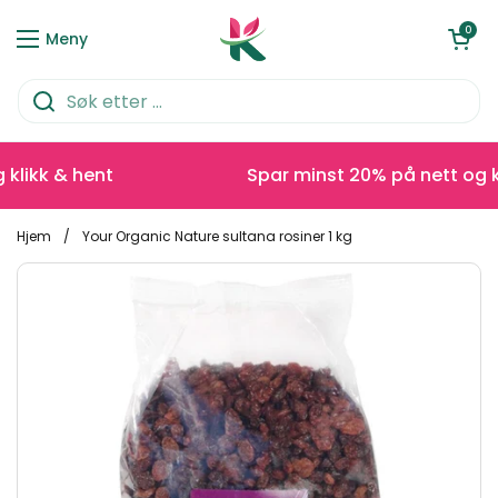
Hopp over til innhold
Åpen kurve
0
Meny
likk & hent
Spar minst 20% på nett og kli
Hjem
/
Your Organic Nature sultana rosiner 1 kg