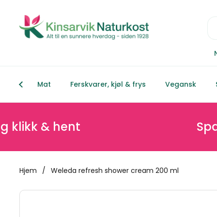
Hopp over til innhold
Mat
Ferskvarer, kjøl & frys
Vegansk
kk & hent
Spar min
Hjem
/
Weleda refresh shower cream 200 ml