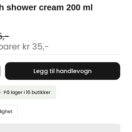
sh shower cream 200 ml
5,-
parer kr 35,-
Legg til handlevogn
På lager i 16 butikker
lighet