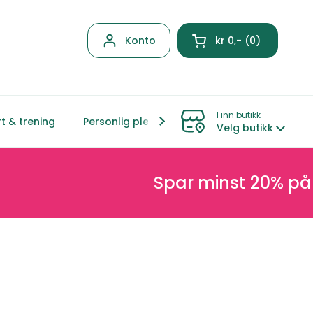
Konto
kr 0,-
0
Åpen kurven
Finn butikk
t & trening
Personlig pleie
Hjem & livsstil
Mor &
Velg butikk
Spar minst 20% på nett 