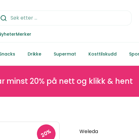
Nyheter
Merker
Snacks
Drikke
Supermat
Kosttilskudd
Spor
st 20% på nett og klikk & hent
20%
Weleda