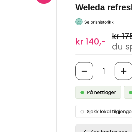
Weleda refre
Se prishistorikk
kr 17
kr 140,-
du s
Antall
På nettlager
Sjekk lokal tilgjenge
Kan hentes hos