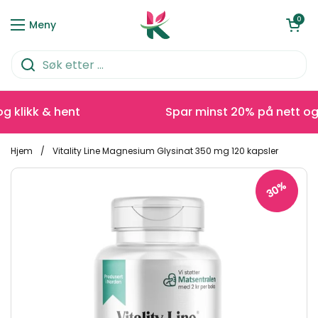
Hopp over til innhold
Åpen kurve
0
Meny
klikk & hent
Spar minst 20% på nett og kl
Hjem
/
Vitality Line Magnesium Glysinat 350 mg 120 kapsler
30%