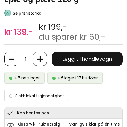
Se prishistorikk
kr 199,-
kr 139,-
du sparer kr 60,-
Antall
Legg til handlevogn
På nettlager
På lager i 17 butikker
Sjekk lokal tilgjengelighet
Kan hentes hos
Kinsarvik Fruktutsalg
Vanligvis klar på én time