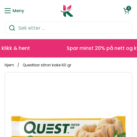
Hopp over til innhold
Åpen kurve
0
Meny
ikk & hent
Spar minst 20% på nett og klik
Hjem
/
Questbar sitron kake 60 gr