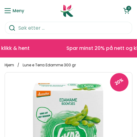
Hopp over til innhold
Åpen kurve
0
Meny
ikk & hent
Spar minst 20% på nett og klik
Hjem
/
Lune e Terra Edamme 300 gr
20%