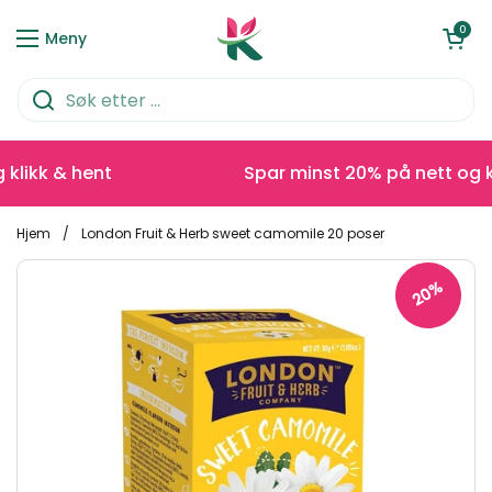
Hopp over til innhold
Åpen kurve
0
Meny
likk & hent
Spar minst 20% på nett og kli
Hjem
/
London Fruit & Herb sweet camomile 20 poser
20%