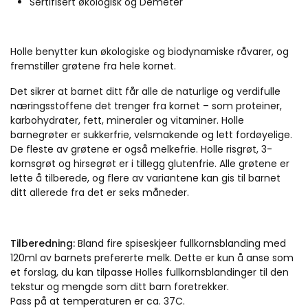
Sertifisert økologisk og Demeter
Holle benytter kun økologiske og biodynamiske råvarer, og
fremstiller grøtene fra hele kornet.
Det sikrer at barnet ditt får alle de naturlige og verdifulle
næringsstoffene det trenger fra kornet – som proteiner,
karbohydrater, fett, mineraler og vitaminer. Holle
barnegrøter er sukkerfrie, velsmakende og lett fordøyelige.
De fleste av grøtene er også melkefrie. Holle risgrøt, 3-
kornsgrøt og hirsegrøt er i tillegg glutenfrie. Alle grøtene er
lette å tilberede, og flere av variantene kan gis til barnet
ditt allerede fra det er seks måneder.
Tilberedning:
Bland fire spiseskjeer fullkornsblanding med
120ml av barnets prefererte melk. Dette er kun å anse som
et forslag, du kan tilpasse Holles fullkornsblandinger til den
tekstur og mengde som ditt barn foretrekker.
Pass på at temperaturen er ca. 37C.