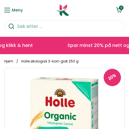
Hopp over til innhold
Åpen kurve
0
Meny
klikk & hent
Spar minst 20% på nett og kl
Hjem
/
Holle økologisk 3-korn grøt 250 g
20%