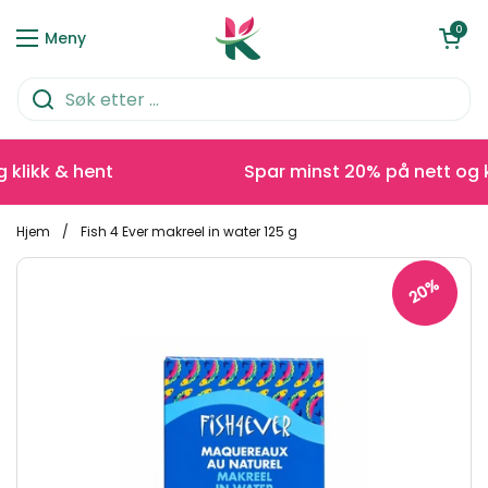
Hopp over til innhold
Åpen kurve
0
Meny
likk & hent
Spar minst 20% på nett og kli
Hjem
/
Fish 4 Ever makreel in water 125 g
20%