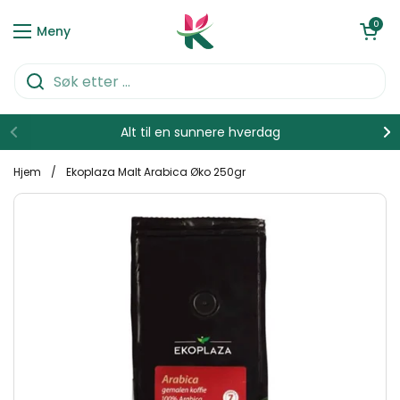
Hopp over til innhold
Åpen kurve
0
Meny
Alt til en sunnere hverdag
Hjem
/
Ekoplaza Malt Arabica Øko 250gr