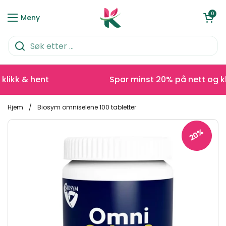
Hopp over til innhold
Åpen kurve
0
Meny
ikk & hent
Spar minst 20% på nett og klik
Hjem
/
Biosym omniselene 100 tabletter
20%