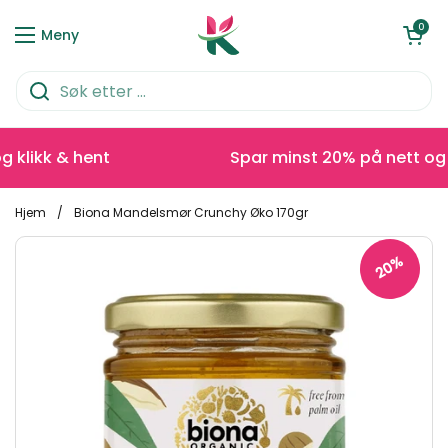
Hopp over til innhold
Åpen kurve
0
Meny
likk & hent
Spar minst 20% på nett og kli
Hjem
/
Biona Mandelsmør Crunchy Øko 170gr
20%