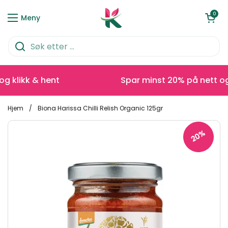
Hopp over til innhold
Åpen kurve
0
Meny
klikk & hent
Spar minst 20% på nett og k
Hjem
/
Biona Harissa Chilli Relish Organic 125gr
20%