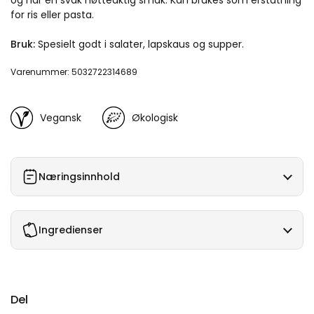
og har en svak nøtteaktig smak. Kan brukes som erstatning
for ris eller pasta.
Bruk:
Spesielt godt i salater, lapskaus og supper.
Varenummer: 5032722314689
Vegansk
Økologisk
Næringsinnhold
Ingredienser
Del