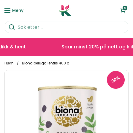
Hopp over til innhold
Åpen kurve
0
Meny
kk & hent
Spar minst 20% på nett og klikk
Hjem
/
Biona beluga lentils 400 g
20%