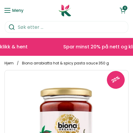
Hopp over til innhold
Åpen kurve
0
Meny
ikk & hent
Spar minst 20% på nett og klik
Hjem
/
Biona arrabiatta hot & spicy pasta sauce 350 g
20%