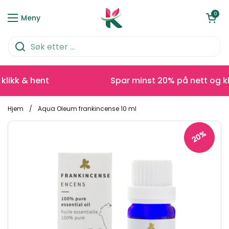
Hopp over til innhold
Åpen kurve
0
Meny
ikk & hent
Spar minst 20% på nett og klik
Hjem
/
Aqua Oleum frankincense 10 ml
20%