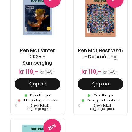
Ren Mat Vinter
Ren Mat Høst 2025
2025 -
- De små ting
Samberging
kr 119,-
kr 119,-
kr 149,-
kr 149,-
Kjøp nå
Kjøp nå
På nettlager
På nettlager
Ikke på lager i butikk
På lager i 1 butikker
Sjekk lokal
Sjekk lokal
tilgjengelighet
tilgjengelighet
20%