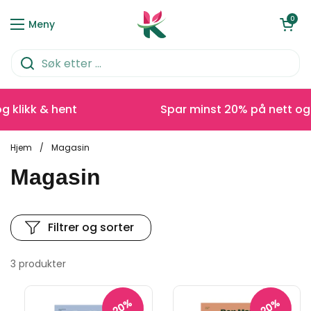
Hopp over til innhold
Åpen kurve
0
Meny
 klikk & hent
Spar minst 20% på nett og k
Hjem
/
Magasin
Magasin
Filtrer og sorter
3 produkter
20%
20%