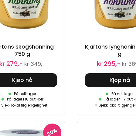
artans skogshonning
Kjartans lynghoni
750 g
g
kr 279,-
kr 295,-
kr 349,-
kr 36
Kjøp nå
Kjøp nå
På nettlager
På nettlager
På lager i 18 butikker
På lager i 17 butik
Sjekk lokal tilgjengelighet
Sjekk lokal tilgjenge
20%