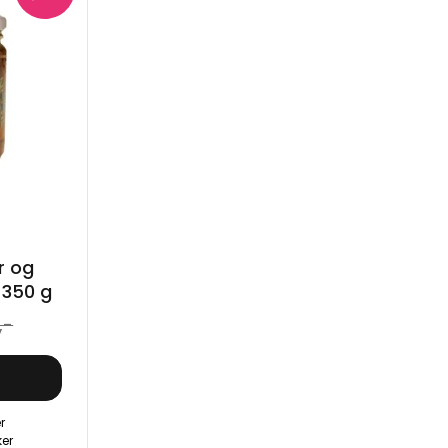
r og
 350 g
,-
r
ker