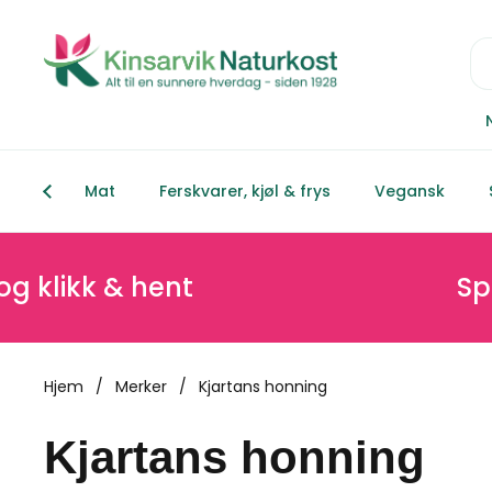
Hopp over til innhold
Mat
Ferskvarer, kjøl & frys
Vegansk
ikk & hent
Spar mi
Hjem
/
Merker
/
Kjartans honning
Kjartans honning