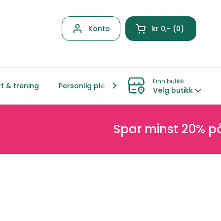
Konto
kr 0,-
0
Åpen kurven
Finn butikk
t & trening
Personlig pleie
Hjem & livsstil
Mor &
Velg butikk
Spar minst 20% på nett