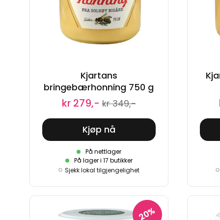
Kjartans
Kj
bringebærhonning 750 g
kr 279,-
kr 349,-
Kjøp nå
På nettlager
På lager i 17 butikker
Sjekk lokal tilgjengelighet
20%