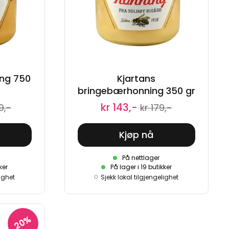
nng 750
Kjartans
bringebærhonning 350 gr
kr 143,-
9,-
kr 179,-
Kjøp nå
På nettlager
ker
På lager i 19 butikker
lighet
Sjekk lokal tilgjengelighet
20%