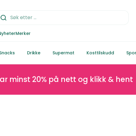
Nyheter
Merker
Snacks
Drikke
Supermat
Kosttilskudd
Spor
nst 20% på nett og klikk & hent