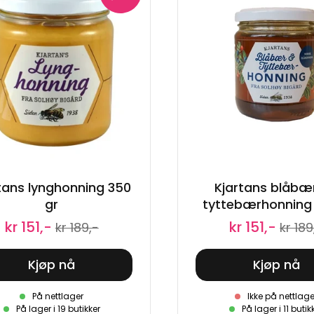
tans lynghonning 350
Kjartans blåbæ
gr
tyttebærhonning
kr 151,-
kr 151,-
kr 189,-
kr 189
Kjøp nå
Kjøp nå
På nettlager
Ikke på nettlage
På lager i 19 butikker
På lager i 11 butik