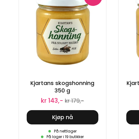
Kjartans skogshonning
Kjar
350 g
kr 143,-
kr 179,-
Kjøp nå
På nettlager
På lager i 19 butikker