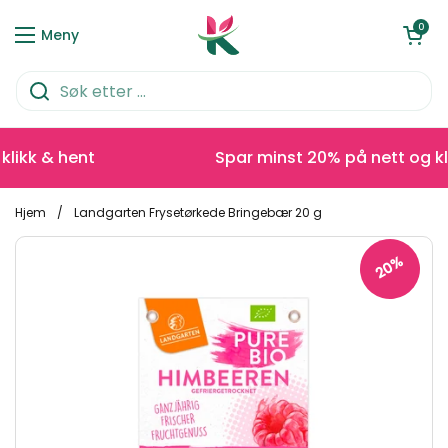
Hopp over til innhold
Åpen kurve
0
Meny
kk & hent
Spar minst 20% på nett og klikk
Hjem
/
Landgarten Frysetørkede Bringebær 20 g
20%