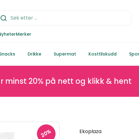
Nyheter
Merker
Snacks
Drikke
Supermat
Kosttilskudd
Spor
t 20% på nett og klikk & hent
20%
Ekoplaza