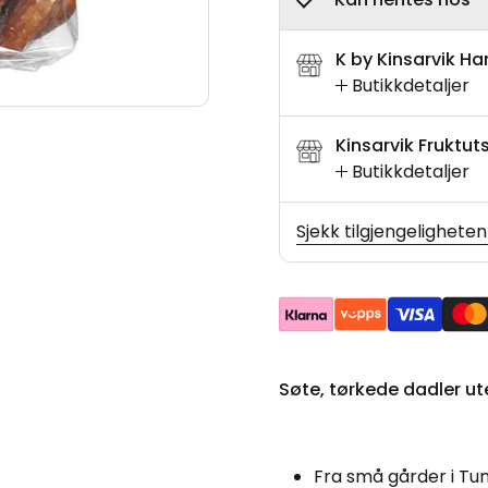
K by Kinsarvik H
Butikkdetaljer
Kinsarvik Fruktut
Butikkdetaljer
Sjekk tilgjengeligheten
Søte, tørkede dadler ut
Fra små gårder i Tun