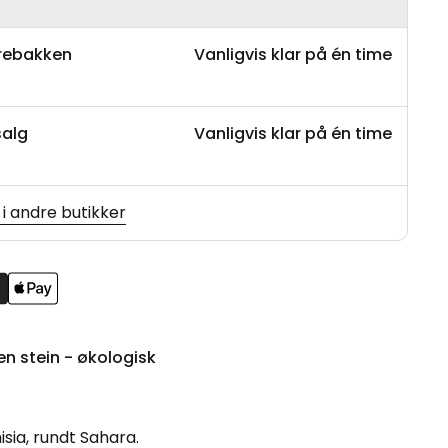
arebakken
Vanligvis klar på én time
salg
Vanligvis klar på én time
 i andre butikker
en stein - økologisk
isia, rundt Sahara.