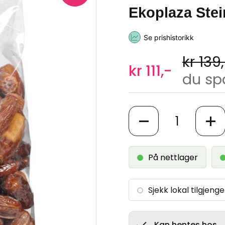
Ekoplaza Stei
Se prishistorikk
kr 139
kr 111,-
du spa
Antall
På nettlager
Sjekk lokal tilgjenge
Kan hentes hos