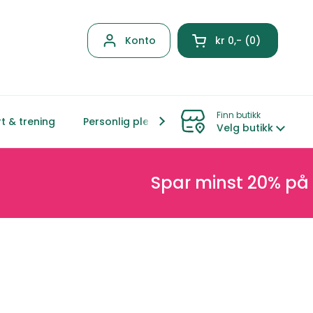
Konto
kr 0,-
0
Åpen kurven
Finn butikk
t & trening
Personlig pleie
Hjem & livsstil
Mor &
Velg butikk
Spar minst 20% på nett o