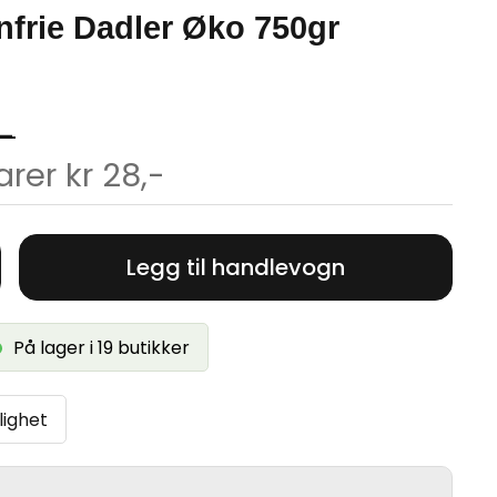
nfrie Dadler Øko 750gr
,-
rer kr 28,-
Legg til handlevogn
På lager i 19 butikker
lighet