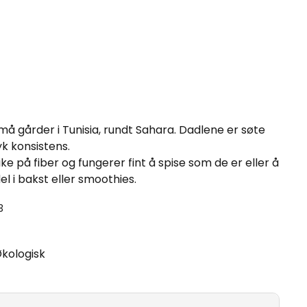
må gårder i Tunisia, rundt Sahara. Dadlene er søte
k konsistens.
ike på fiber og fungerer fint å spise som de er eller å
 i bakst eller smoothies.
3
kologisk