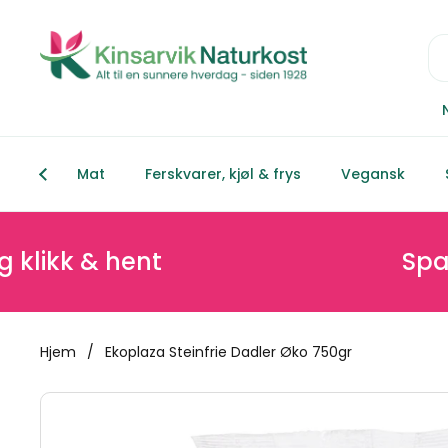
Hopp over til innhold
Mat
Ferskvarer, kjøl & frys
Vegansk
k & hent
Spar mins
Hjem
/
Ekoplaza Steinfrie Dadler Øko 750gr