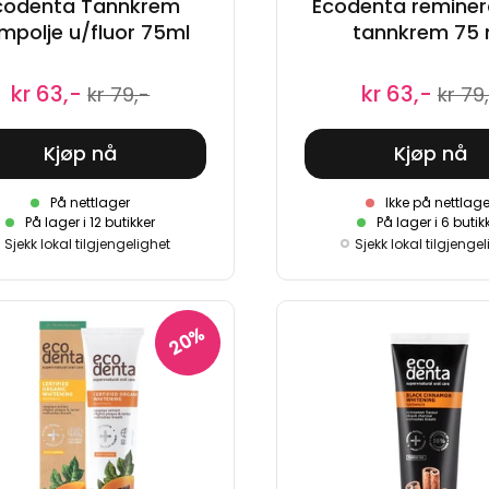
codenta Tannkrem
Ecodenta reminera
mpolje u/fluor 75ml
tannkrem 75 
kr 63,-
kr 63,-
kr 79,-
kr 79
Kjøp nå
Kjøp nå
På nettlager
Ikke på nettlage
På lager i 12 butikker
På lager i 6 butik
Sjekk lokal tilgjengelighet
Sjekk lokal tilgjenge
20%