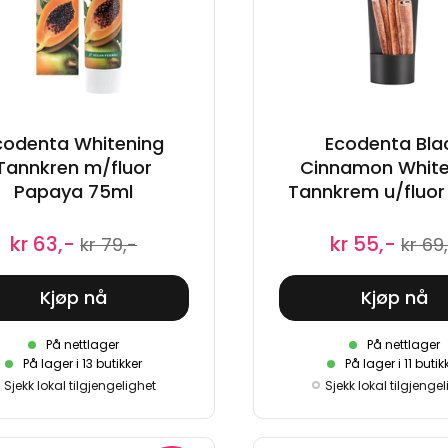
codenta Whitening
Ecodenta Bla
Tannkren m/fluor
Cinnamon White
Papaya 75ml
Tannkrem u/fluor
kr 63,-
kr 55,-
kr 79,-
kr 69
Kjøp nå
Kjøp nå
På nettlager
På nettlager
På lager i 13 butikker
På lager i 11 butik
Sjekk lokal tilgjengelighet
Sjekk lokal tilgjenge