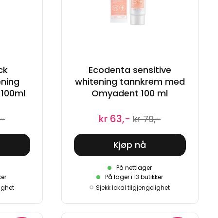
ck
Ecodenta sensitive
ning
whitening tannkrem med
 100ml
Omyadent 100 ml
kr 63,-
,-
kr 79,-
Kjøp nå
På nettlager
ker
På lager i 13 butikker
lighet
Sjekk lokal tilgjengelighet