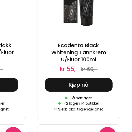
lakk
Ecodenta Black
Fluor
Whitening Tannkrem
U/Fluor 100ml
kr 55,-
,-
kr 69,-
Kjøp nå
På nettlager
ker
På lager i 14 butikker
lighet
Sjekk lokal tilgjengelighet