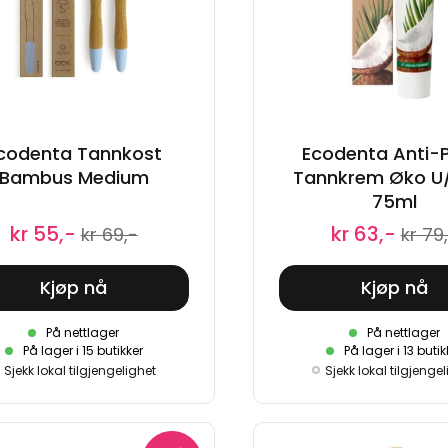
codenta Tannkost
Ecodenta Anti-P
Bambus Medium
Tannkrem Øko U/
75ml
kr 55,-
kr 63,-
kr 69,-
kr 79
Kjøp nå
Kjøp nå
På nettlager
På nettlager
På lager i 15 butikker
På lager i 13 butik
Sjekk lokal tilgjengelighet
Sjekk lokal tilgjenge