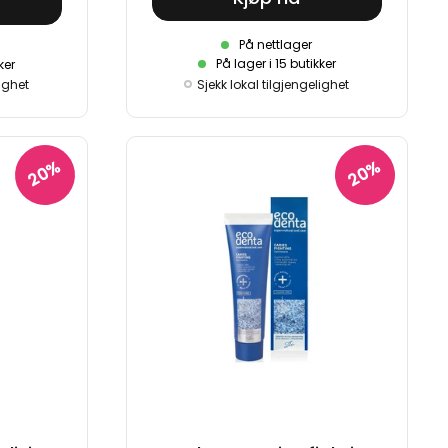
På nettlager
På lager i 15 butikker
ker
lighet
Sjekk lokal tilgjengelighet
20%
20%