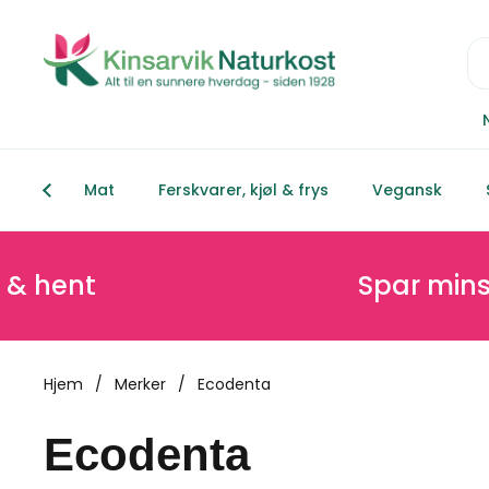
Hopp over til innhold
Mat
Ferskvarer, kjøl & frys
Vegansk
Spar minst 20% på
Hjem
/
Merker
/
Ecodenta
Ecodenta