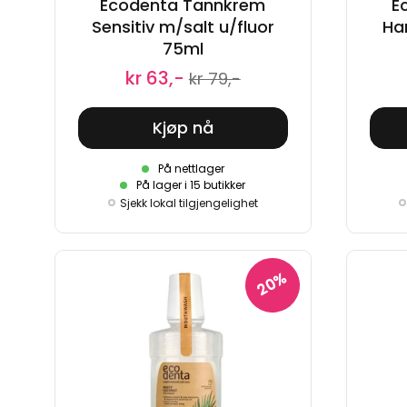
Ecodenta Tannkrem
E
Sensitiv m/salt u/fluor
Ha
75ml
kr 63,-
kr 79,-
Kjøp nå
På nettlager
På lager i 15 butikker
Sjekk lokal tilgjengelighet
20%