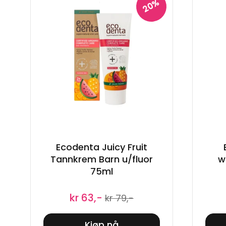
20%
Ecodenta Juicy Fruit
Tannkrem Barn u/fluor
w
75ml
kr 63,-
kr 79,-
Kjøp nå