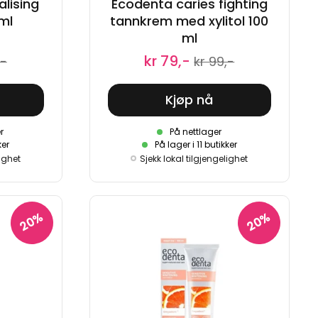
lising
Ecodenta caries fighting
ml
tannkrem med xylitol 100
ml
kr 79,-
,-
kr 99,-
Kjøp nå
r
På nettlager
ker
På lager i 11 butikker
lighet
Sjekk lokal tilgjengelighet
20%
20%