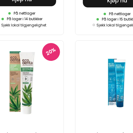
Kjøp nå
På nettlager
På nettlager
På lager i 14 butikker
På lager i 15 butik
Sjekk lokal tilgjenge
Sjekk lokal tilgjengelighet
20%