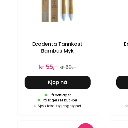
Ecodenta Tannkost
E
Bambus Myk
kr 55,-
kr 69,-
Kjøp nå
På nettlager
På lager i 14 butikker
Sjekk lokal tilgjengelighet