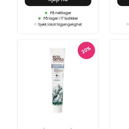
På nettlager
På lager i 17 butikker
Sjekk lokal tilgjengelighet
20%