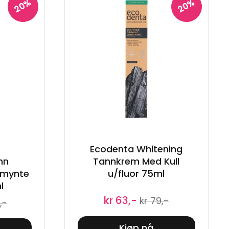
20%
20%
Ecodenta Whitening
nn
Tannkrem Med Kull
rmynte
u/fluor 75ml
l
kr 63,-
kr 79,-
,-
Kjøp nå