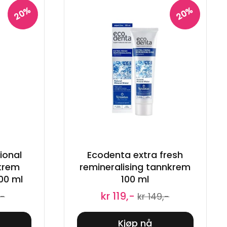
20%
20%
ional
Ecodenta extra fresh
krem
remineralising tannkrem
00 ml
100 ml
kr 119,-
,-
kr 149,-
Kjøp nå