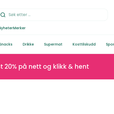
Nyheter
Merker
Snacks
Drikke
Supermat
Kosttilskudd
Spor
 nett og klikk & hent