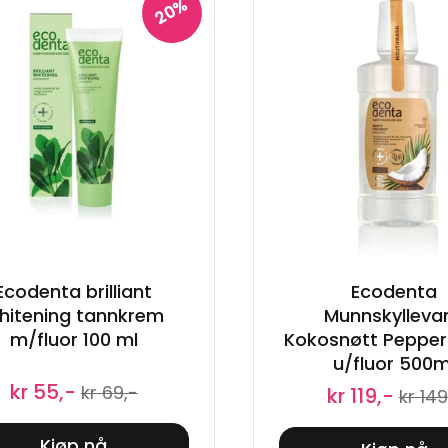
20%
Ecodenta brilliant
Ecodenta
hitening tannkrem
Munnskylleva
m/fluor 100 ml
Kokosnøtt Peppe
u/fluor 500m
kr 55,-
kr 69,-
kr 119,-
kr 149
Kjøp nå