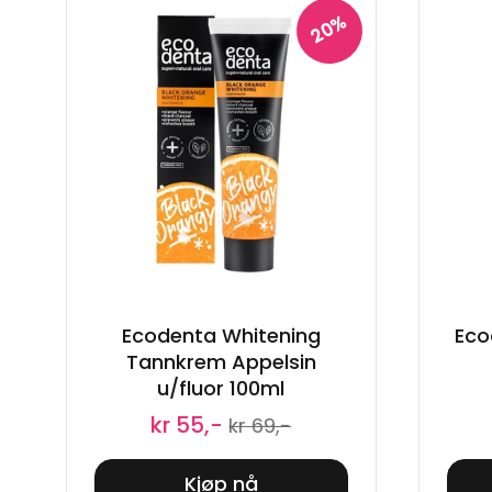
20%
Ecodenta Whitening
Eco
Tannkrem Appelsin
u/fluor 100ml
kr 55,-
kr 69,-
Kjøp nå