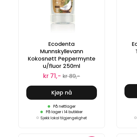
Ecodenta
E
Munnskyllevann
Kokosnøtt Peppermynte
u/fluor 250ml
kr 71,-
kr 89,-
Kjøp nå
På nettlager
På lager i 14 butikker
Sjekk lokal tilgjengelighet