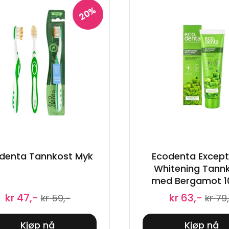
20%
denta Tannkost Myk
Ecodenta Except
Whitening Tann
med Bergamot 1
kr 47,-
kr 63,-
kr 59,-
kr 79
Kjøp nå
Kjøp nå